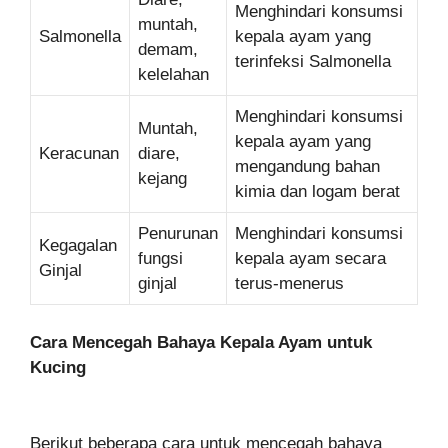
Menghindari konsumsi
muntah,
Salmonella
kepala ayam yang
demam,
terinfeksi Salmonella
kelelahan
Menghindari konsumsi
Muntah,
kepala ayam yang
Keracunan
diare,
mengandung bahan
kejang
kimia dan logam berat
Penurunan
Menghindari konsumsi
Kegagalan
fungsi
kepala ayam secara
Ginjal
ginjal
terus-menerus
Cara Mencegah Bahaya Kepala Ayam untuk
Kucing
Berikut beberapa cara untuk mencegah bahaya