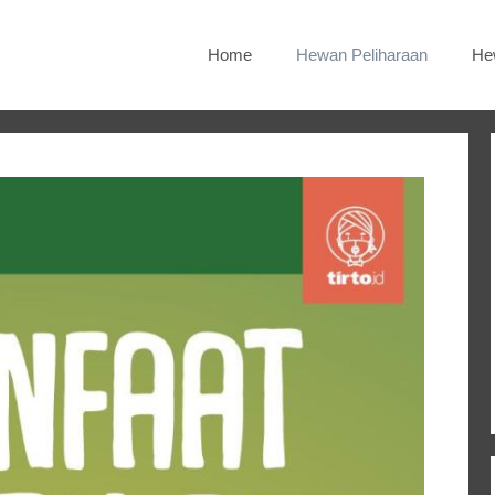
Home
Hewan Peliharaan
He