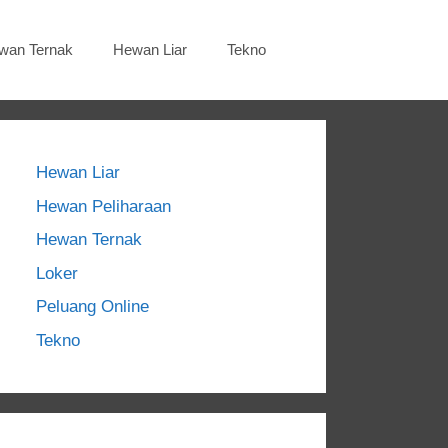
wan Ternak
Hewan Liar
Tekno
Hewan Liar
Hewan Peliharaan
Hewan Ternak
Loker
Peluang Online
Tekno