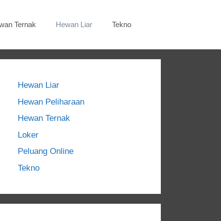
wan Ternak
Hewan Liar
Tekno
Hewan Liar
Hewan Peliharaan
Hewan Ternak
Loker
Peluang Online
Tekno