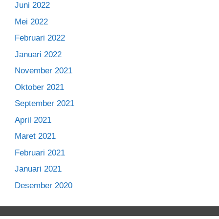
Juni 2022
Mei 2022
Februari 2022
Januari 2022
November 2021
Oktober 2021
September 2021
April 2021
Maret 2021
Februari 2021
Januari 2021
Desember 2020