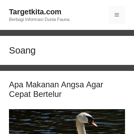
Langsung
Targetkita.com
ke
Menu
isi
Berbagi Informasi Dunia Fauna
Soang
Apa Makanan Angsa Agar
Cepat Bertelur